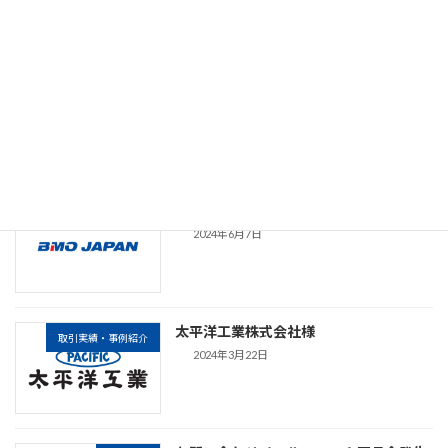
た）
2025年2月14日
【第22回 SMART ENERGY WEEK 秋】
イベント
BATTERY JAPAN 国際2次電池展 出展の
お知らせ（ご来場ありがとうございまし
た）
2024年10月5日
常時SSL化(https化)のお知らせ
お知らせ
2024年6月7日
太平洋工業株式会社様
取引実績・事例紹介
2024年3月22日